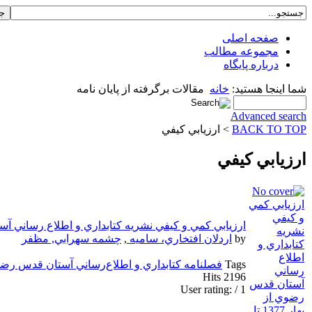
صفحه اصلی
مجموعه مطالب
درباره پایگاه
شما اینجا هستید:
خانه
مقالات برگرفته از پایان نامه
Advanced search
BACK TO TOP
> ارزيابي كيفي
ارزيابي كيفي
ارزيابي كمي و كيفي نشريه كتابداري و اطلاع رساني آستان قدس رضو
by
اردلان افتخاري، ساميه
,
چشمه سهرابي, مظفر
Tags
فصلنامه كتابداري و اطلاع‌رساني آستان قدس ر
Hits 2196
User rating:
/ 1